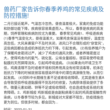
兽药厂家告诉你春季养鸡的常见疾病及
防控措施!
二月已接近尾声，气温忽冷忽热，昼夜温差极大，家禽的免疫功能
和防御功能下降，疾病很容易乘虚而入。所以，春季是疾病的高发
期，饲养管理和疾病防控尤为重要。 春季常见鸡病1、呼吸道疾病
(1)春季气温变化大，昼夜温差大，如果鸡舍保温没有做好，温度忽
高忽低，大风来袭窗户不及时关闭，进风口不合理形成的“穿堂风”，
这些病因都会造成机体抵抗力的下降，引起发病。 (2)有些养殖户为
了保暖鸡舍密闭过严，减少了鸡舍的通风次数，或者养殖密度过
大，使得鸡舍内的氨气、硫化氢、尘埃含量超标，很容易使呼吸道
黏膜的天然屏障消失，引起鸡呼吸道病。 (3)如果舍内环境卫生不
佳，鸡粪清理不及时或者环境和饲养用具没有经常消毒等，机体在
抵抗力下降的时候就很容易感染环境中的潜在病源微生物，从而引
起发病。 (4)饲料中长期维生素不足或者吸收障碍，尤其是维生素A
会导致受损呼吸道黏膜得不到及时的修复，为病原体感染提供了条
件。微量元素如硒、锌等不足或吸收障碍，也会造成免疫系统的发
育障碍。2、鸡新城疫 鸡新城疫是由副粘病毒引起的鸡高度接触性传
染病，以冬春季节较为多见。新城疫对大家都不陌生，防疫措施也
更为到位。但很多时候，都会因为...
时间：2022-01-21