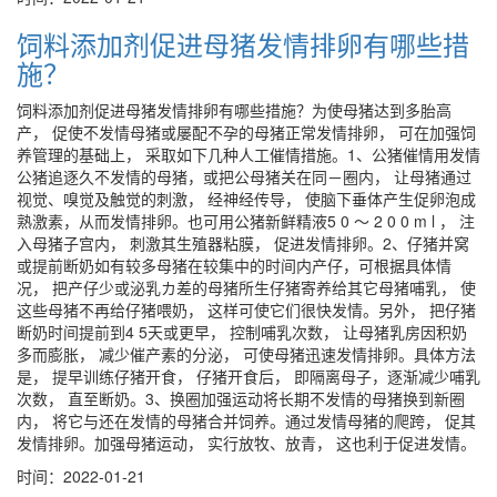
饲料添加剂促进母猪发情排卵有哪些措
施？
饲料添加剂促进母猪发情排卵有哪些措施？为使母猪达到多胎高
产， 促使不发情母猪或屡配不孕的母猪正常发情排卵， 可在加强饲
养管理的基础上， 采取如下几种人工催情措施。1、公猪催情用发情
公猪追逐久不发情的母猪，或把公母猪关在同－圈内， 让母猪通过
视觉、嗅觉及触觉的刺激， 经神经传导， 使脑下垂体产生促卵泡成
熟激素，从而发情排卵。也可用公猪新鲜精液5 0 ～ 2 0 0 m l ， 注
入母猪子宫内， 刺激其生殖器粘膜， 促进发情排卵。2、仔猪并窝
或提前断奶如有较多母猪在较集中的时间内产仔，可根据具体情
况， 把产仔少或泌乳カ差的母猪所生仔猪寄养给其它母猪哺乳， 使
这些母猪不再给仔猪喂奶， 这样可使它们很快发情。另外， 把仔猪
断奶时间提前到4 5天或更早， 控制哺乳次数， 让母猪乳房因积奶
多而膨胀， 减少催产素的分泌， 可使母猪迅速发情排卵。具体方法
是， 提早训练仔猪开食， 仔猪开食后， 即隔离母子，逐渐减少哺乳
次数， 直至断奶。3、换圈加强运动将长期不发情的母猪换到新圈
内， 将它与还在发情的母猪合并饲养。通过发情母猪的爬跨， 促其
发情排卵。加强母猪运动， 实行放牧、放青， 这也利于促进发情。
时间：2022-01-21