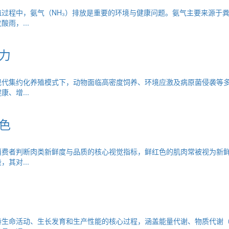
过程中，氨气（NH₃）排放是重要的环境与健康问题。氨气主要来源于
雨，...
力
现代集约化养殖模式下，动物面临高密度饲养、环境应激及病原菌侵袭等
、增...
色
消费者判断肉类新鲜度与品质的核心视觉指标，鲜红色的肌肉常被视为新
其对...
持生命活动、生长发育和生产性能的核心过程，涵盖能量代谢、物质代谢