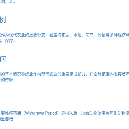
，甚...
例
殖作为现代农业的重要分支，涵盖梅花鹿、水貂、鸵鸟、竹鼠等多种经济
保障...
何
用的基本情况养蜂业作为现代农业的重要组成部分，在全球范围内发挥着
传粉...
性停药期（WithdrawalPeriod）是指从后一次给动物使用兽药到
要措...