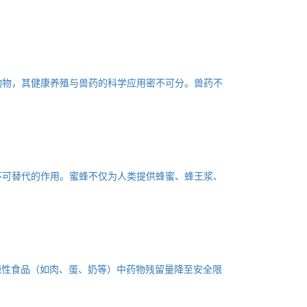
动物，其健康养殖与兽药的科学应用密不可分。兽药不
不可替代的作用。蜜蜂不仅为人类提供蜂蜜、蜂王浆、
动物源性食品（如肉、蛋、奶等）中药物残留量降至安全限