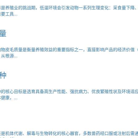
季是养殖业的挑战期，低温环境会引发动物一系列生理变化：采食量下降
工具...
量
动物皮毛质量是衡量养殖效益的重要指标之一，直接影响产品的经济价值
根源...
种
种的核心目标是选育具备高生产性能、强抗病力、优良繁殖性状及环境适
康，...
脏是机体代谢、解毒与生物转化的核心器官，多数兽药经口服或注射后需