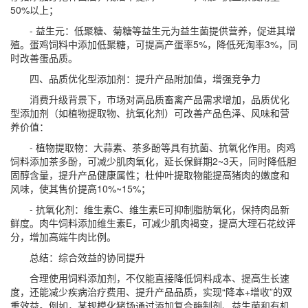
50%以上；
- 益生元：低聚糖、菊糖等益生元为益生菌提供营养，促进其增
殖。蛋鸡饲料中添加低聚糖，可提高产蛋率5%，降低死淘率3%，同
时改善蛋品质。
四、品质优化型添加剂：提升产品附加值，增强竞争力
消费升级背景下，市场对高品质畜禽产品需求增加，品质优化
型添加剂（如植物提取物、抗氧化剂）可改善产品色泽、风味和营
养价值：
- 植物提取物：大蒜素、茶多酚等具有抗菌、抗氧化作用。肉鸡
饲料添加茶多酚，可减少肌肉氧化，延长保鲜期2~3天，同时降低胆
固醇含量，提升产品健康属性；杜仲叶提取物能提高猪肉的嫩度和
风味，使其售价提高10%~15%；
- 抗氧化剂：维生素C、维生素E可抑制脂肪氧化，保持肉品新
鲜度。肉牛饲料添加维生素E，可减少肌肉褐变，提高大理石花纹评
分，增加高端牛肉比例。
总结：综合效益的协同提升
合理使用饲料添加剂，不仅能直接降低饲料成本、提高生长速
度，还能减少疾病治疗费用、提升产品品质，实现“降本+增收”的双
重效益。例如，某规模化猪场通过添加复合酶制剂、益生菌和有机