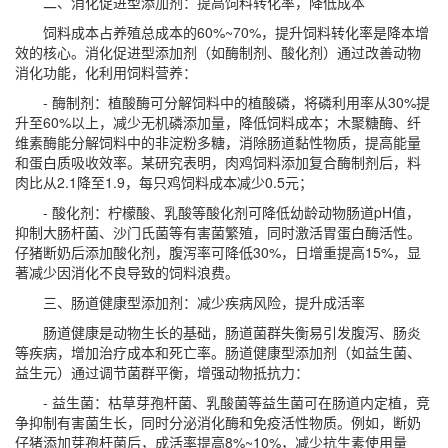
二、消化促进型添加剂：提高饲料转化率，降低成本
饲料成本占养殖总成本的60%~70%，提升饲料转化率是降本增
效的核心。消化促进型添加剂（如酶制剂、酸化剂）通过改善动物
消化功能，化利用饲料营养：
- 酶制剂：植酸酶可分解饲料中的植酸磷，将磷利用率从30%提
升至60%以上，减少无机磷添加量，降低饲料成本；木聚糖酶、纤
维素酶能分解饲料中的非淀粉多糖，消除肠道黏性物质，提高能量
和蛋白质吸收效率。某研究表明，肉鸡饲料添加复合酶制剂后，料
肉比从2.1降至1.9，每只鸡饲料成本减少0.5元；
- 酸化剂：柠檬酸、乳酸等酸化剂可降低幼龄动物肠道pH值，
抑制大肠杆菌、沙门氏菌等有害菌繁殖，同时激活胃蛋白酶活性。
仔猪断奶后添加酸化剂，腹泻率可降低30%，日增重提高15%，显
著减少因消化不良导致的饲料浪费。
三、肠道健康型添加剂：减少疾病风险，提升成活率
肠道健康是动物生长的基础，肠道菌群失衡易引发腹泻、肠炎
等疾病，增加治疗成本和死亡率。肠道健康型添加剂（如益生菌、
益生元）通过调节菌群平衡，增强动物抵抗力：
- 益生菌：枯草芽孢杆菌、乳酸菌等益生菌可在肠道内定植，竞
争抑制有害菌生长，同时分泌消化酶和免疫活性物质。例如，断奶
仔猪添加芽孢杆菌后，成活率提高8%~10%，减少抗生素使用量