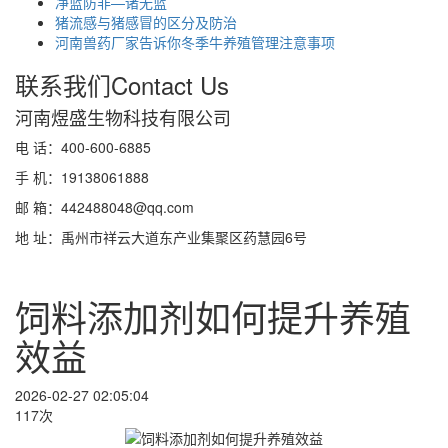
净蓝防非—诸无蓝
猪流感与猪感冒的区分及防治
河南兽药厂家告诉你冬季牛养殖管理注意事项
联系我们
Contact Us
河南煜盛生物科技有限公司
电 话：400-600-6885
手 机：19138061888
邮 箱：442488048@qq.com
地 址：禹州市祥云大道东产业集聚区药慧园6号
饲料添加剂如何提升养殖
效益
2026-02-27 02:05:04
117次