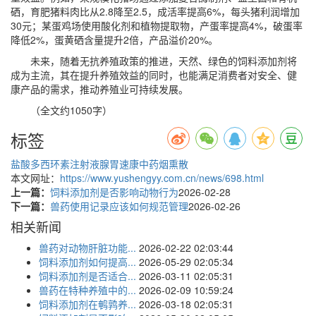
硒，育肥猪料肉比从2.8降至2.5，成活率提高6%，每头猪利润增加
30元；某蛋鸡场使用酸化剂和植物提取物，产蛋率提高4%，破蛋率
降低2%，蛋黄硒含量提升2倍，产品溢价20%。
未来，随着无抗养殖政策的推进，天然、绿色的饲料添加剂将
成为主流，其在提升养殖效益的同时，也能满足消费者对安全、健
康产品的需求，推动养殖业可持续发展。
（全文约1050字）
标签
盐酸多西环素注射液
腺胃速康
中药烟熏散
本文网址：
https://www.yushengyy.com.cn/news/698.html
上一篇：
饲料添加剂是否影响动物行为
2026-02-28
下一篇：
兽药使用记录应该如何规范管理
2026-02-26
相关新闻
兽药对动物肝脏功能...
2026-02-22 02:03:44
饲料添加剂如何提高...
2026-05-29 02:05:34
饲料添加剂是否适合...
2026-03-11 02:05:31
兽药在特种养殖中的...
2026-02-09 10:59:24
饲料添加剂在鹌鹑养...
2026-03-18 02:05:31