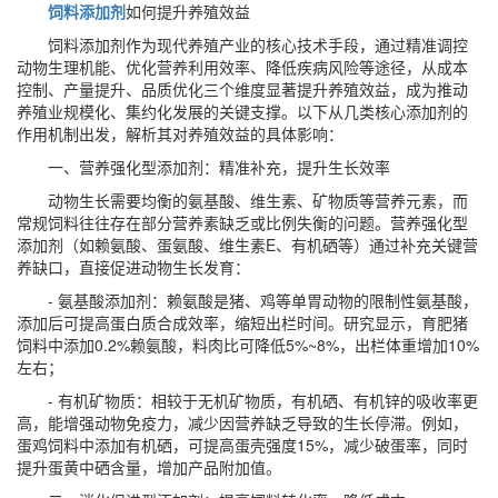
饲料添加剂
如何提升养殖效益
饲料添加剂作为现代养殖产业的核心技术手段，通过精准调控
动物生理机能、优化营养利用效率、降低疾病风险等途径，从成本
控制、产量提升、品质优化三个维度显著提升养殖效益，成为推动
养殖业规模化、集约化发展的关键支撑。以下从几类核心添加剂的
作用机制出发，解析其对养殖效益的具体影响：
一、营养强化型添加剂：精准补充，提升生长效率
动物生长需要均衡的氨基酸、维生素、矿物质等营养元素，而
常规饲料往往存在部分营养素缺乏或比例失衡的问题。营养强化型
添加剂（如赖氨酸、蛋氨酸、维生素E、有机硒等）通过补充关键营
养缺口，直接促进动物生长发育：
- 氨基酸添加剂：赖氨酸是猪、鸡等单胃动物的限制性氨基酸，
添加后可提高蛋白质合成效率，缩短出栏时间。研究显示，育肥猪
饲料中添加0.2%赖氨酸，料肉比可降低5%~8%，出栏体重增加10%
左右；
- 有机矿物质：相较于无机矿物质，有机硒、有机锌的吸收率更
高，能增强动物免疫力，减少因营养缺乏导致的生长停滞。例如，
蛋鸡饲料中添加有机硒，可提高蛋壳强度15%，减少破蛋率，同时
提升蛋黄中硒含量，增加产品附加值。