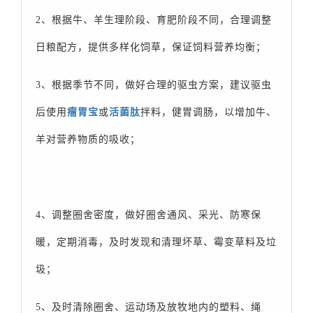
2、根据牛、羊生理阶段、育肥阶段不同，合理调整
日粮配方，提供多样化饲草，保证饲料营养均衡；
3、根据季节不同，做好合理的驱虫方案，建议驱虫
后使用
瘤胃宝
或
活菌肽
拌料，健胃调肠，以增加牛、
羊对营养物质的吸收；
4、调整圈舍密度，做好圈舍通风、采光、防寒保
暖，定期消毒，及时发现和清理坏草、霉变草料及垃
圾；
5、及时清除圈舍、运动场及放牧地内的塑料、绳