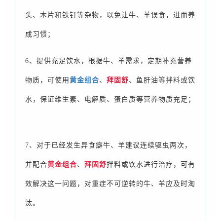
头、木片和铁钉等杂物，以免让牛、羊误食，进而养
成习惯；
6、提供充足饮水，根据牛、羊需求，定期补充营养
物质，可使用
黄金组合
、
拜
固舒
、鱼肝油等拌料或饮
水，保证维生素、电解质、蛋白质等营养物质充足；
7、对于已经发生异食癖牛、羊建议连续驱虫两次，
并配合
黄金组合
、
拜固舒
拌料或饮水进行治疗，可有
效解决这一问题，对重症不可逆转的牛、羊应及时淘
汰。