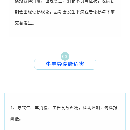
逐渐变得消瘦，出现贫血、消化不良等症状，发病初
期会出现便秘现象，后期会发生下痢或者便秘与下痢
交替发生。
03
牛羊异食癖危害
1、
导致牛、羊消瘦、生长发育迟缓，料耗增加，饲料报
酬低。