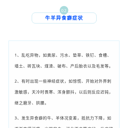
02
牛羊异食癖症状
1、乱吃异物，如粪尿、污水、垫草、铁钉、食槽、
墙土、砖瓦块、煤渣、破布、产后胎衣以及毛发等。
2、有时出现一些神经症状，如惊慌、开始对外界刺
激敏感，天冷时畏寒、浑身颤抖，以后则反应迟钝，
继之磨牙、拱腰。
3、发生异食癖的牛、羊体况变差，抵抗力下降，如