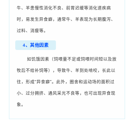
牛、羊患慢性消化不良、前胃迟缓等消化道疾病
时，易发生异食癖，通常牛、羊表现为长期腹泻、
过料、消瘦等。
4、其他因素
如饥饿因素（饲喂量不足或饲喂时间短以及放
牧后不给补饲等），导致牛、羊到处啃咬，长此以
往，形成“异食癖”。此外，圈舍和运动场的面积过
小、过分拥挤、通风采光不良等，也可出现异食现
象。