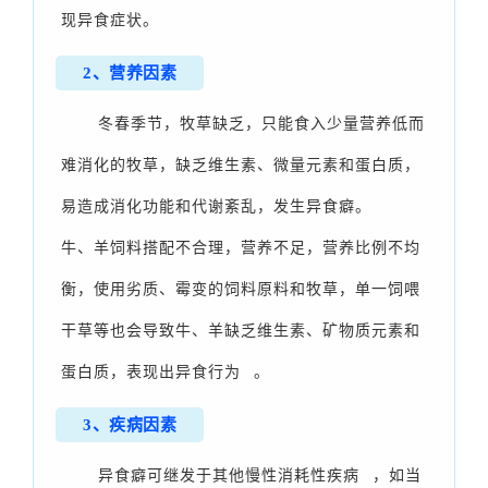
现异食症状。
2、营养因素
冬春季节，牧草缺乏，只能食入少量营养低而
难消化的牧草，缺乏维生素、微量元素和蛋白质，
易造成消化功能和代谢紊乱，发生异食癖。
牛、羊饲料搭配不合理，营养不足，营养比例不均
衡，使用劣质、霉变的饲料原料和牧草，单一饲喂
干草等也会导致牛、羊缺乏维生素、矿物质元素和
蛋白质，表现出
异食行为
。
3、疾病因素
异食癖可继发于其他
慢性消耗性疾病
，如当