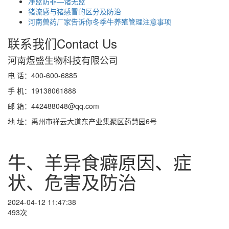
净蓝防非—诸无蓝
猪流感与猪感冒的区分及防治
河南兽药厂家告诉你冬季牛养殖管理注意事项
联系我们
Contact Us
河南煜盛生物科技有限公司
电 话：400-600-6885
手 机：19138061888
邮 箱：442488048@qq.com
地 址：禹州市祥云大道东产业集聚区药慧园6号
牛、羊异食癖原因、症
状、危害及防治
2024-04-12 11:47:38
493次