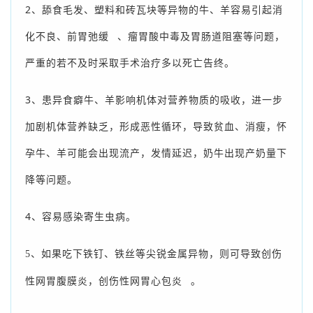
2、
舔食毛发、塑料和砖瓦块等异物的牛、羊容易引起消
化不良、
前胃弛缓
、瘤胃酸中毒及胃肠道阻塞等问题，
严重的若不及时采取手术治疗多以死亡告终。
3、
患异食癖牛、羊影响机体对营养物质的吸收，进一步
加剧机体营养缺乏，形成恶性循环，导致贫血、消瘦，怀
孕牛、羊可能会出现流产，发情延迟，奶牛出现产奶量下
降等问题。
4、容易感染寄生虫病。
5、如果吃下铁钉、铁丝等尖锐金属异物，则可导致创伤
性网胃腹膜炎，
创伤性网胃心包炎
。