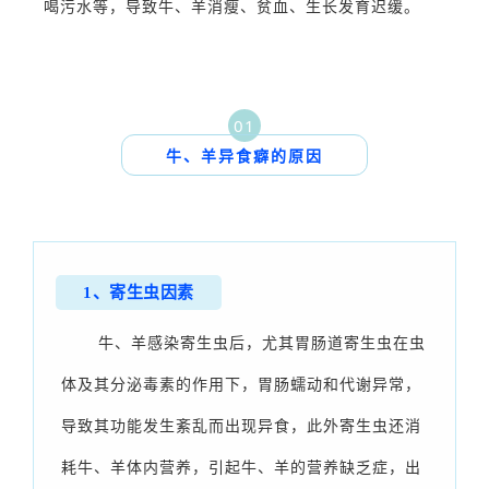
喝污水等，导致牛、羊消瘦、贫血、生长发育迟缓。
01
牛、
羊
异食癖
的
原因
1、寄生虫因素
牛、羊感染寄生虫后，尤其胃肠道寄生虫在虫
体及其分泌毒素的作用下，胃肠蠕动和代谢异常，
导致其功能发生紊乱而出现异食，此外寄生虫还消
耗牛、羊体内营养，引起牛、羊的营养缺乏症，出